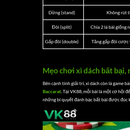
Dừng (stand)
Không rút 
Đôi (split)
Chia 2 lá bài giống 
Gấp đôi (double)
Tăng gấp đôi cược v
Mẹo chơi xì dách bất bại, 
Bên cạnh tính giải trí, xì dách còn là game 
Baccarat
. Tại VK88, mỗi bài là một cơ hội 
những bí quyết đánh bạc bất bại được đúc kết