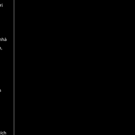
ới
 nhà
n,
n
n
u
tích