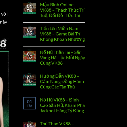
Mậu Binh Online
01
VK88 – Thách Thức Trí
Th6
 với
Tuệ, Đổi Đời Tức Thì
 này
Tiến Lên Miền Nam
01
VK88 – Game Bài Trí
Th6
Không Khoan Nhượng
Nổ Hũ Thần Tài – Săn
01
Vàng Hái Lộc Mỗi Ngày
Th6
Cùng VK88
Hướng Dẫn VK88 –
01
Cẩm Nang Đồng Hành
Th6
Cùng Các Tân Thủ
Nổ Hũ VK88 – Đỉnh
01
Cao Săn Hũ, Khám Phá
Th6
Jackpot Hàng Tỷ Đồng
Thể Thao VK88 –
01