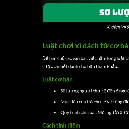
Xì dách VK8
Luật chơi xì dách từ cơ b
Để làm chủ các ván bài, việc nằm lòng luật 
cược chi tiết dành cho bạn tham khảo.
Luật cơ bản
Số lượng người chơi: 2 đến 6 ngườ
Mục tiêu của trò chơi: Đạt tổng đi
Quy trình chia bài: Mỗi người được
Cách tính điểm