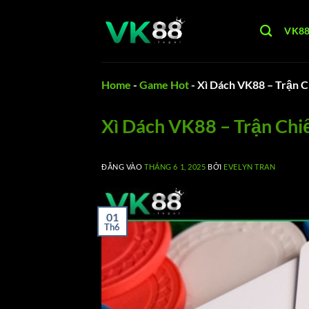
Bỏ
qua
VK8
nội
dung
Home
-
Game Hot
-
Xì Dách VK88 – Trận 
Xì Dách VK88 – Trận Ch
ĐĂNG VÀO
THÁNG 6 1, 2025
BỞI
EVELYN TRAN
01
Th6