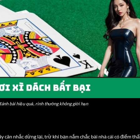
ánh bài hiệu quả, rinh thưởng không giới hạn
ãy cân nhắc dừng lại, trừ khi bạn nắm chắc bài nhà cái có điểm thấ