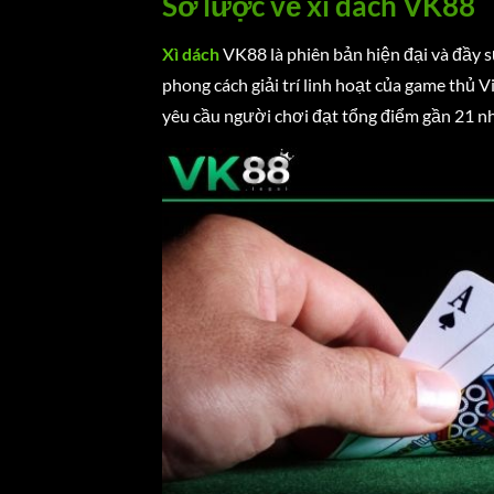
Sơ lược về xì dách VK88
Xì dách
VK88 là phiên bản hiện đại và đầy s
phong cách giải trí linh hoạt của game thủ 
yêu cầu người chơi đạt tổng điểm gần 21 nhấ