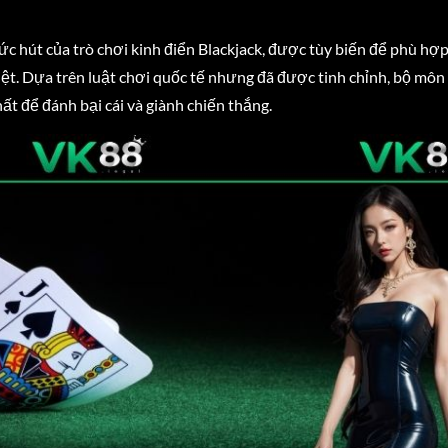
ức hút của trò chơi kinh điển Blackjack, được tùy biến để phù hợp
Việt. Dựa trên luật chơi quốc tế nhưng đã được tinh chỉnh, bộ môn
t để đánh bại cái và giành chiến thắng.