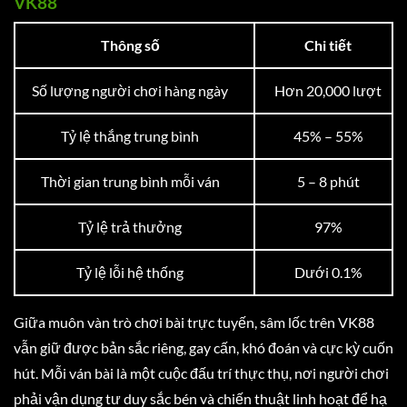
VK88
Thông số
Chi tiết
Số lượng người chơi hàng ngày
Hơn 20,000 lượt
Tỷ lệ thắng trung bình
45% – 55%
Thời gian trung bình mỗi ván
5 – 8 phút
Tỷ lệ trả thưởng
97%
Tỷ lệ lỗi hệ thống
Dưới 0.1%
Giữa muôn vàn trò chơi bài trực tuyến, sâm lốc trên VK88
vẫn giữ được bản sắc riêng, gay cấn, khó đoán và cực kỳ cuốn
hút. Mỗi ván bài là một cuộc đấu trí thực thụ, nơi người chơi
phải vận dụng tư duy sắc bén và chiến thuật linh hoạt để hạ