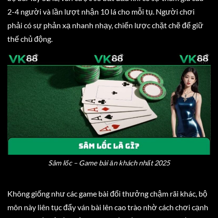
2-4 người và lần lượt nhận 10 lá cho mỗi tụ. Người chơi
phải có sự phản xạ nhanh nhạy, chiến lược chặt chẽ để giữ
thế chủ động.
Sâm lốc – Game bài ăn khách nhất 2025
Không giống như các game bài đổi thưởng chậm rãi khác, bộ
môn này liên tục đẩy ván bài lên cao trào nhờ cách chơi cạnh