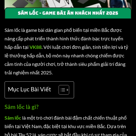
Sâm lốc là game bài dân gian phổ biến tại miền Bắc được
nâng cấp phát triển thành hình thức đánh bạc trực tuyến
hấp dẫn tại
VK88
. Với luật chơi đơn giản, tính tiện lợi và tỷ
lệ thưởng hấp dẫn, bộ môn này nhanh chóng chiếm được
cảm tình của người chơi, trở thành siêu phẩm giải trí đáng
trải nghiệm nhất 2025.
Mục Lục Bài Viết
Sâm lốc là gì?
Sâm lốc
là một trò chơi đánh bài đậm chất chiến thuật phổ
biến tại Việt Nam, đặc biệt tại khu vực miền Bắc. Dựa trên
bộ bài Tây 52 lá, ván cược sẽ bắt đầu khi có sự tham gia của