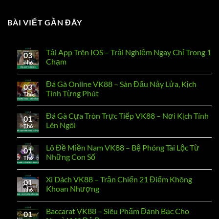
BÀI VIẾT GẦN ĐÂY
Tải App Trên IOS – Trải Nghiệm Ngay Chỉ Trong 1
03
Chạm
Th6
Đá Gà Online VK88 – Sàn Đấu Nảy Lửa, Kịch
03
Tính Từng Phút
Th6
Đá Gà Cựa Tròn Trực Tiếp VK88 – Nơi Kịch Tính
01
Lên Ngôi
Th6
Lô Đề Miền Nam VK88 – Bệ Phóng Tài Lộc Từ
01
Những Con Số
Th6
Xì Dách VK88 – Trận Chiến 21 Điểm Không
01
Khoan Nhượng
Th6
Baccarat VK88 – Siêu Phẩm Đánh Bạc Cho
01