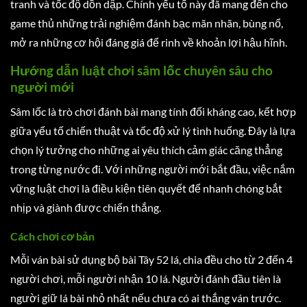
tranh và tốc độ dồn dập. Chính yếu tố này đã mang đến cho
game thủ những trải nghiệm đánh bạc mãn nhãn, bùng nổ,
mở ra những cơ hội đáng giá để rinh về khoản lợi hậu hĩnh.
Hướng dẫn luật chơi sâm lốc chuyên sâu cho
người mới
Sâm lốc là trò chơi đánh bài mang tính đối kháng cao, kết hợp
giữa yếu tố chiến thuật và tốc độ xử lý tình huống. Đây là lựa
chọn lý tưởng cho những ai yêu thích cảm giác căng thẳng
trong từng nước đi. Với những người mới bắt đầu, việc nắm
vững luật chơi là điều kiện tiên quyết để nhanh chóng bắt
nhịp và giành được chiến thắng.
Cách chơi cơ bản
Mỗi ván bài sử dụng bộ bài Tây 52 lá, chia đều cho từ 2 đến 4
người chơi, mỗi người nhận 10 lá. Người đánh đầu tiên là
người giữ lá bài nhỏ nhất nếu chưa có ai thắng ván trước.