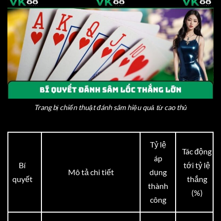
Trang bị chiến thuật đánh sâm hiệu quả từ cao thủ
Tỷ lệ
Tác động
áp
Bí
tới tỷ lệ
Mô tả chi tiết
dụng
quyết
thắng
thành
(%)
công