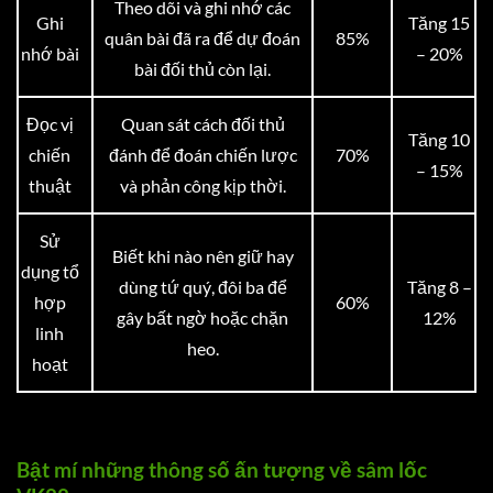
Theo dõi và ghi nhớ các
Ghi
Tăng 15
quân bài đã ra để dự đoán
85%
nhớ bài
– 20%
bài đối thủ còn lại.
Đọc vị
Quan sát cách đối thủ
Tăng 10
chiến
đánh để đoán chiến lược
70%
– 15%
thuật
và phản công kịp thời.
Sử
Biết khi nào nên giữ hay
dụng tổ
dùng tứ quý, đôi ba để
Tăng 8 –
hợp
60%
gây bất ngờ hoặc chặn
12%
linh
heo.
hoạt
Bật mí những thông số ấn tượng về sâm lốc