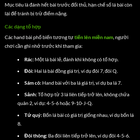
Mục tiêu là đánh hết bài trước đối thủ, hạn chế số lá bài còn
lại để tránh bị trừ điểm nặng.
Các dạng tổ hợp
Các hand bài phổ biến tương tự
tiến lên miền nam
, người
chơi cần ghi nhớ trước khi tham gia:
Rác:
Một lá bài lẻ, đánh khi không có tổ hợp.
Đôi:
Hai lá bài đồng giá trị, ví dụ đôi 7, đôi Q.
Sám cô:
Hand bài với ba lá giá trị, ví dụ ba lá 7.
Sảnh:
Tổ hợp từ 3 lá liên tiếp trở lên, không chứa
quân 2, ví dụ: 4-5-6 hoặc 9-10-J-Q.
Tứ quý:
Bốn lá bài có giá trị giống nhau, ví dụ bốn lá
8.
Đôi thông:
Ba đôi liên tiếp trở lên, ví dụ đôi 4-5-6.