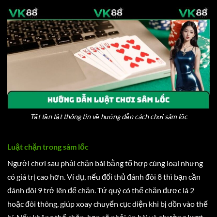
Tất tần tật thông tin về hướng dẫn cách chơi sâm lốc
Luật chặn trong sâm lốc
Người chơi sau phải chặn bài bằng tổ hợp cùng loại nhưng
có giá trị cao hơn. Ví dụ, nếu đối thủ đánh đôi 8 thì bạn cần
đánh đôi 9 trở lên để chặn. Tứ quý có thể chặn được lá 2
hoặc đôi thông, giúp xoay chuyển cục diện khi bị dồn vào thế