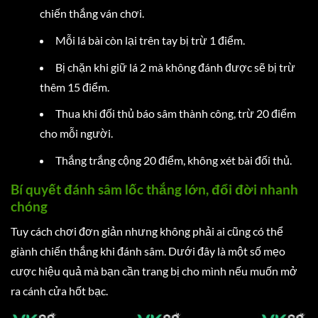
chiến thắng ván chơi.
Mỗi lá bài còn lại trên tay bị trừ 1 điểm.
Bị chặn khi giữ lá 2 mà không đánh được sẽ bị trừ
thêm 15 điểm.
Thua khi đối thủ báo sâm thành công, trừ 20 điểm
cho mỗi người.
Thắng trắng cộng 20 điểm, không xét bài đối thủ.
Bí quyết đánh sâm lốc thắng lớn, đổi đời nhanh
chóng
Tuy cách chơi đơn giản nhưng không phải ai cũng có thể
giành chiến thắng khi đánh sâm. Dưới đây là một số mẹo
cược hiệu quả mà bạn cần trang bị cho mình nếu muốn mở
ra cánh cửa hốt bạc.