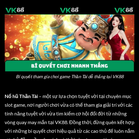
Bí quyết tham gia chơi game Thần Tài dễ thắng tại VK88
Nổ hũ Thần Tài
– một sự lựa chọn tuyệt vời tại chuyên mục
slot game, nơi người chơi vừa có thể tham gia giải trí với các
tính năng tuyệt vời vừa tìm kiếm cơ hội đổi đời từ những
vòng quay may mắn tại VK88. Đồng thời, đừng quên kết hợp
với những bí quyết chơi hiệu quả từ các cao thủ để luôn nắm