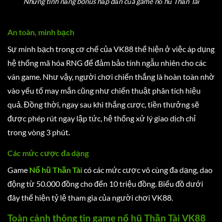
Những tính năng bonus hấp dẫn của game nổ hũ Thần Tài
An toàn, minh bạch
Sự minh bạch trong cơ chế của VK88 thể hiện ở việc áp dụng
hệ thống mã hóa RNG để đảm bảo tính ngẫu nhiên cho các
ván game. Như vậy, người chơi chiến thắng là hoàn toàn nhờ
vào yếu tố may mắn cũng như chiến thuật phân tích hiệu
quả. Đồng thời, ngay sau khi thắng cược, tiền thưởng sẽ
được phép rút ngay lập tức, hệ thống xử lý giao dịch chỉ
trong vòng 3 phút.
Các mức cược đa dạng
Game
Nổ hũ Thần Tài
có các mức cược vô cùng đa dạng, dao
động từ 50.000 đồng cho đến 10 triệu đồng. Biểu đồ dưới
đây thể hiện tỷ lệ tham gia của người chơi VK88.
Toàn cảnh thông tin game nổ hũ Thần Tài VK88