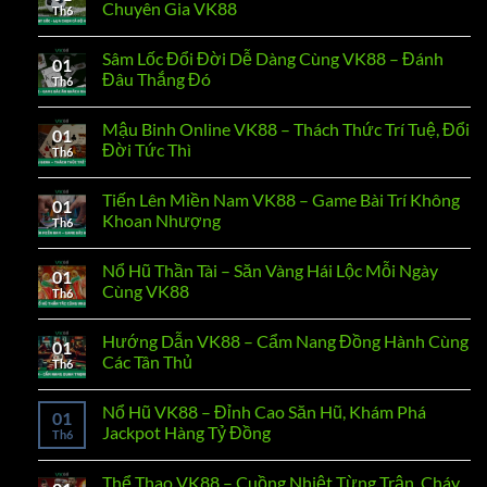
Chuyên Gia VK88
Th6
Sâm Lốc Đổi Đời Dễ Dàng Cùng VK88 – Đánh
01
Đâu Thắng Đó
Th6
Mậu Binh Online VK88 – Thách Thức Trí Tuệ, Đổi
01
Đời Tức Thì
Th6
Tiến Lên Miền Nam VK88 – Game Bài Trí Không
01
Khoan Nhượng
Th6
Nổ Hũ Thần Tài – Săn Vàng Hái Lộc Mỗi Ngày
01
Cùng VK88
Th6
Hướng Dẫn VK88 – Cẩm Nang Đồng Hành Cùng
01
Các Tân Thủ
Th6
Nổ Hũ VK88 – Đỉnh Cao Săn Hũ, Khám Phá
01
Jackpot Hàng Tỷ Đồng
Th6
Thể Thao VK88 – Cuồng Nhiệt Từng Trận, Cháy