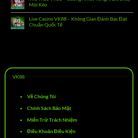
01
Mọi Kèo
Th6
Live Casino VK88 – Không Gian Đánh Bạc Đạt
01
Chuẩn Quốc Tế
Th6
VK88
Về Chúng Tôi
Chính Sách Bảo Mật
Miễn Trừ Trách Nhiệm
Điều Khoản Điều Kiện