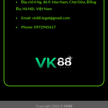
Địa chỉ:4 Ng. 86 P. Hào Nam, Chợ Dừa, Đống
Đa, Hà Nội, Việt Nam
Email: vk88.legal@gmail.com
Phone: 0972945617
Copyright 2026 ©
VK88