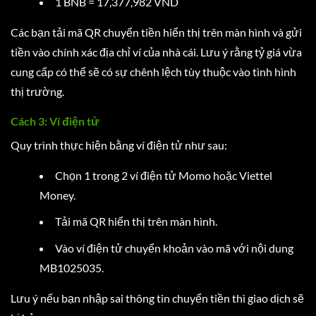
1 BNB = 17,377,982 VND
Các bạn tải mã QR chuyển tiền hiển thị trên màn hình và gửi
tiền vào chính xác địa chỉ ví của nhà cái. Lưu ý rằng tỷ giá vừa
cung cấp có thể sẽ có sự chênh lệch tùy thuộc vào tình hình
thị trường.
Cách 3: Ví điện tử
Quy trình thực hiện bằng ví điện tử như sau:
Chọn 1 trong 2 ví điện tử Momo hoặc Viettel
Money.
Tải mã QR hiển thị trên màn hình.
Vào ví điện tử chuyển khoản vào mã với nội dung
MB1025035.
Lưu ý nếu bạn nhập sai thông tin chuyển tiền thì giao dịch sẽ