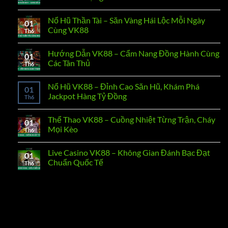
Nổ Hũ Thần Tài – Săn Vàng Hái Lộc Mỗi Ngày
01
Cùng VK88
Th6
Hướng Dẫn VK88 – Cẩm Nang Đồng Hành Cùng
01
Các Tân Thủ
Th6
Nổ Hũ VK88 – Đỉnh Cao Săn Hũ, Khám Phá
01
Jackpot Hàng Tỷ Đồng
Th6
Thể Thao VK88 – Cuồng Nhiệt Từng Trận, Cháy
01
Mọi Kèo
Th6
Live Casino VK88 – Không Gian Đánh Bạc Đạt
01
Chuẩn Quốc Tế
Th6