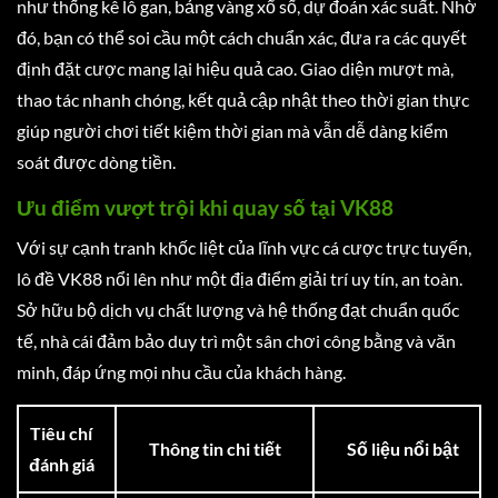
như thống kê lô gan, bảng vàng xổ số, dự đoán xác suất. Nhờ
đó, bạn có thể soi cầu một cách chuẩn xác, đưa ra các quyết
định đặt cược mang lại hiệu quả cao. Giao diện mượt mà,
thao tác nhanh chóng, kết quả cập nhật theo thời gian thực
giúp người chơi tiết kiệm thời gian mà vẫn dễ dàng kiểm
soát được dòng tiền.
Ưu điểm vượt trội khi quay số tại VK88
Với sự cạnh tranh khốc liệt của lĩnh vực cá cược trực tuyến,
lô đề VK88 nổi lên như một địa điểm giải trí uy tín, an toàn.
Sở hữu bộ dịch vụ chất lượng và hệ thống đạt chuẩn quốc
tế, nhà cái đảm bảo duy trì một sân chơi công bằng và văn
minh, đáp ứng mọi nhu cầu của khách hàng.
Tiêu chí
Thông tin chi tiết
Số liệu nổi bật
đánh giá