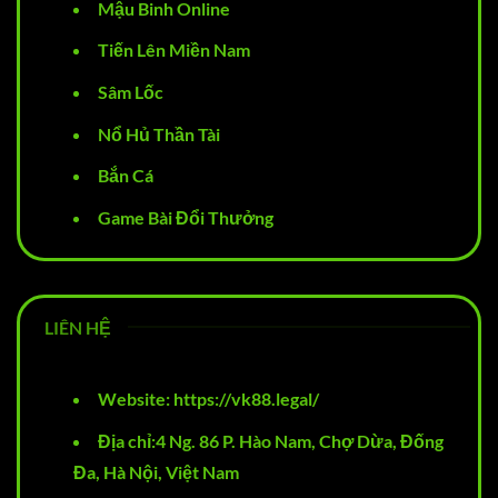
Mậu Binh Online
Tiến Lên Miền Nam
Sâm Lốc
Nổ Hủ Thần Tài
Bắn Cá
Game Bài Đổi Thưởng
LIÊN HỆ
Website: https://vk88.legal/
Địa chỉ:4 Ng. 86 P. Hào Nam, Chợ Dừa, Đống
Đa, Hà Nội, Việt Nam