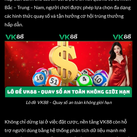
Bắc – Trung – Nam, người chơi được phép lựa chọn đa dạng
các hình thức quay số và tận hưởng cơ hội trúng thưởng
hấp dẫn.
Lô đề VK88 – Quay số an toàn không giới hạn
Không chỉ dừng lại ở việc đặt cược, nền tảng VK88 còn hỗ
trợ người dùng bằng hệ thống phân tích dữ liệu mạnh mẽ