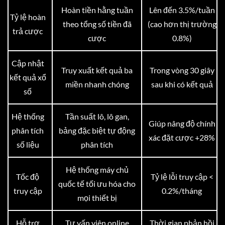
Hoàn tiền hằng tuần
Lên đến 3.5%/tuần
Tỷ lệ hoàn
theo tổng số tiền đã
(cao hơn thị trường
trả cược
cược
0.8%)
Cập nhật
Truy xuất kết quả ba
Trong vòng 30 giây
kết quả xổ
miền nhanh chóng
sau khi có kết quả
số
Hệ thống
Tần suất lô, lô gan,
Giúp nâng độ chính
phân tích
bảng đặc biệt tự động
xác đặt cược +28%
số liệu
phân tích
Hệ thống máy chủ
Tốc độ
Tỷ lệ lỗi truy cập <
quốc tế tối ưu hóa cho
truy cập
0.2%/tháng
mọi thiết bị
Hỗ trợ
Tư vấn viên online
Thời gian phản hồi