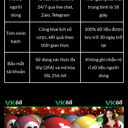
người
24/7 qua live chat,
trung bình là 18
dùng
Zalo, Telegram
giây
Công khai lịch sử
100% dữ liệu được
Tính minh
cược, kết quả theo
lưu trữ 30 ngày trở
bạch
thời gian thực
lại
Sử dụng xác thực đa
Không ghi nhận rò
Bảo mật
lớp (2FA) và mã hóa
rỉ dữ liệu người
tài khoản
SSL 256-bit
dùng