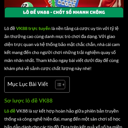
Lô đề
VK88 trực tuyến
là nền tảng cá cược uy tín với tỷ lệ
ăn thưởng cao cùng danh mục trò chơi đa dạng. Với giao
diện trực quan và hệ thống bảo mật chắc chắn, nhà cái cam
kết mang đến cho người chơi những trải nghiệm quay số
mãn nhãn nhất. Tham khảo ngay bài viết dưới đây để cùng
khám phá về sảnh cược chất lượng này nhé!
Mục Lục Bài Viết
Sơ lược lô đề VK88
Lô đề
VK88 là sự kết hợp hoàn hảo giữa phiên bản truyền
thống và công nghệ hiện đại, mang đến một sân chơi số học
hấp dẫn dành cho các tín đồ. Dựa trên kết quả xổ số ba miền